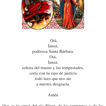
Oiá,
Iansá,
poderosa Santa Bárbara.
Oiá,
Iansá,
señora del trueno y las tempestades,
corta con tu rayo de justicia
todo lazo que nos ate
a nuestra desgracia.
Amén
Oya es la orixá del río Níger, de las tormentas y de los