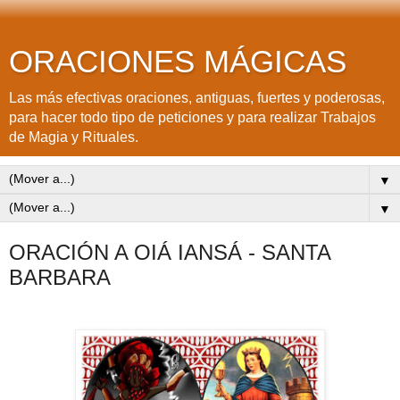
ORACIONES MÁGICAS
Las más efectivas oraciones, antiguas, fuertes y poderosas,
para hacer todo tipo de peticiones y para realizar Trabajos
de Magia y Rituales.
▼
▼
ORACIÓN A OIÁ IANSÁ - SANTA
BARBARA