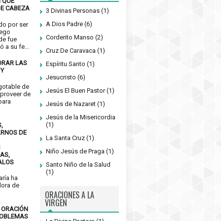
N QUE
DE CABEZA
3 Divinas Personas
(1)
A Dios Padre
(6)
do por ser
uego
Corderito Manso
(2)
de fue
 a su fe...
Cruz De Caravaca
(1)
ORAR LAS
Espíritu Santo
(1)
 Y
Jesucristo
(6)
gotable de
Jesús El Buen Pastor
(1)
proveer de
para
Jesús de Nazaret
(1)
Jesús de la Misericordia
(1)
,
ARNOS DE
La Santa Cruz
(1)
S
Niño Jesús de Praga
(1)
AS,
ALOS
Santo Niño de la Salud
(1)
aría ha
dora de
ORACIONES A LA
VIRGEN
, ORACIÓN
ROBLEMAS