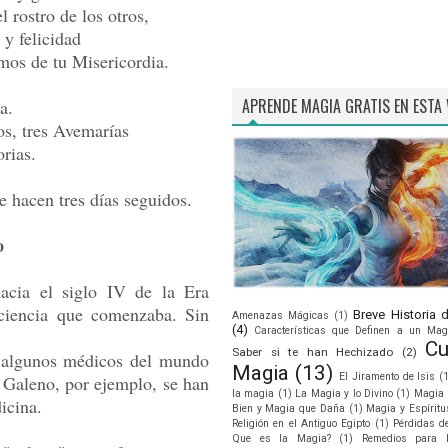
l rostro de los otros,
 y felicidad
os de tu Misericordia.
APRENDE MAGIA GRATIS EN ESTA
ea.
os, tres Avemarías
orias.
e hacen tres días seguidos.
o
acia el siglo IV de la Era
 ciencia que comenzaba. Sin
Breve Historia 
Amenazas Mágicas
(1)
(4)
Características que Definen a un Mag
Cu
Saber si te han Hechizado
(2)
 algunos médicos del mundo
Magia
(13)
El Jiramento de Isis
(
 Galeno, por ejemplo, se han
la magia
(1)
La Magia y lo Divino
(1)
Magia 
icina.
Bien y Magia que Daña
(1)
Magia y Espíritu
Religión en el Antiguo Egipto
(1)
Pérdidas d
Que es la Magia?
(1)
Remedios para 