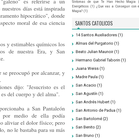
"galeno" es referirse a un
Síntomas de que Te Han Hecho Magia
Energéticos
(1)
¿Que vas a Conseguir con 
 nuestros días está inspirada
Magia?
(1)
ramento hipocrático", donde
aspecto moral de esa ciencia
SANTOS CATOLICOS
14 Santos Auxiliadores
(1)
cos y estimables químicos los
Almas del Purgatorio
(1)
los de nuestra Era, y San
Beato Julian Maunoir
(1)
e.
Hermano Gabriel Taborin
(1)
Juana Weiss
(1)
 se preocupó por alcanzar, y
Madre Paula
(1)
.
San Acacio
(1)
ones dijo: "Jesucristo es el
 es del cuerpo y del alma".
San Agustín
(1)
San Andrés Hubert
(1)
oporcionaba a San Pantaleón
San Antonio de Padua
(1)
e por medio de ella podía
San Bartolomé
(2)
o aliviar el dolor físico; pero
San Benito
(2)
do, no le bastaba para su más
San Bruno
(1)