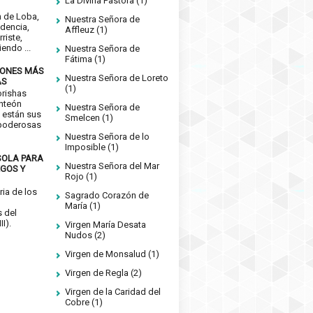
La Divina Pastora
(1)
n de Loba,
Nuestra Señora de
idencia,
Affleuz
(1)
riste,
endo ...
Nuestra Señora de
Fátima
(1)
IONES MÁS
Nuestra Señora de Loreto
AS
(1)
orishas
nteón
Nuestra Señora de
 están sus
Smelcen
(1)
 poderosas
Nuestra Señora de lo
Imposible
(1)
SOLA PARA
Nuestra Señora del Mar
EGOS Y
Rojo
(1)
ia de los
Sagrado Corazón de
María
(1)
 del
I).
Virgen María Desata
Nudos
(2)
Virgen de Monsalud
(1)
Virgen de Regla
(2)
Virgen de la Caridad del
Cobre
(1)