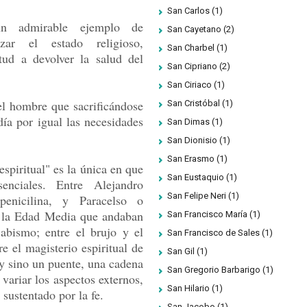
San Carlos
(1)
n admirable ejemplo de
San Cayetano
(2)
azar el estado religioso,
San Charbel
(1)
tud a devolver la salud del
San Cipriano
(2)
San Ciriaco
(1)
el hombre que sacrificándose
San Cristóbal
(1)
ía por igual las necesidades
San Dimas
(1)
San Dionisio
(1)
San Erasmo
(1)
spiritual" es la única en que
San Eustaquio
(1)
enciales. Entre Alejandro
San Felipe Neri
(1)
penicilina, y Paracelso o
e la Edad Media que andaban
San Francisco María
(1)
 abismo; entre el brujo y el
San Francisco de Sales
(1)
re el magisterio espiritual de
San Gil
(1)
y sino un puente, una cadena
San Gregorio Barbarigo
(1)
variar los aspectos externos,
San Hilario
(1)
sustentado por la fe.
San Jacobo
(1)