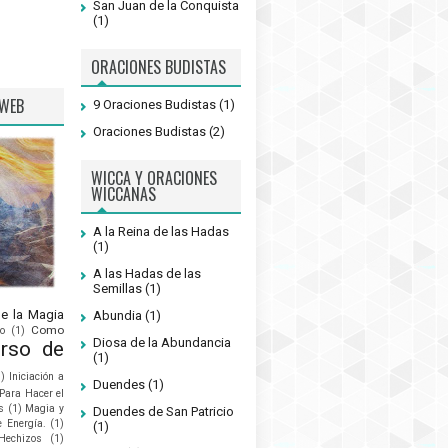
San Juan de la Conquista
(1)
ORACIONES BUDISTAS
 WEB
9 Oraciones Budistas
(1)
Oraciones Budistas
(2)
WICCA Y ORACIONES
WICCANAS
A la Reina de las Hadas
(1)
A las Hadas de las
Semillas
(1)
de la Magia
Abundia
(1)
Como
o
(1)
Diosa de la Abundancia
rso de
(1)
1)
Iniciación a
Duendes
(1)
Para Hacer el
s
(1)
Magia y
Duendes de San Patricio
e Energía.
(1)
(1)
Hechizos
(1)