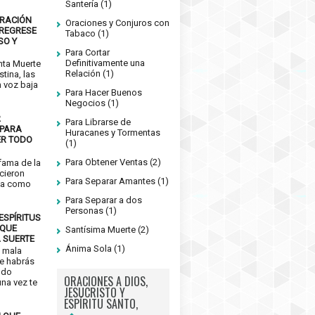
Santería
(1)
ORACIÓN
Oraciones y Conjuros con
 REGRESE
Tabaco
(1)
SO Y
Para Cortar
Definitivamente una
nta Muerte
Relación
(1)
stina, las
n voz baja
Para Hacer Buenos
Negocios
(1)
2
Para Librarse de
 PARA
Huracanes y Tormentas
ER TODO
(1)
Para Obtener Ventas
(2)
fama de la
icieron
Para Separar Amantes
(1)
ca como
Para Separar a dos
Personas
(1)
ESPÍRITUS
 QUE
Santísima Muerte
(2)
A SUERTE
Ánima Sola
(1)
o mala
te habrás
ndo
ORACIONES A DIOS,
una vez te
JESUCRISTO Y
ESPÍRITU SANTO,