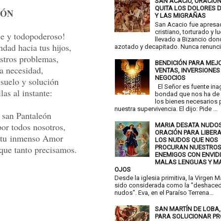
SAN ACACIO, ORACIÓ
QUITA LOS DOLORES 
IÓN
Y LAS MIGRAÑAS
San Acacio fue apresa
cristiano, torturado y l
e y todopoderoso!
llevado a Bizancio don
dad hacia tus hijos,
azotado y decapitado. Nunca renunció
stros problemas,
BENDICIÓN PARA MEJ
da necesidad,
VENTAS, INVERSIONES
NEGOCIOS
suelo y solución
El Señor es fuente ina
las al instante:
bondad que nos ha de 
los bienes necesarios 
nuestra supervivencia. El dijo: Pide ...
 san Pantaleón
por todos nosotros,
MARIA DESATA NUDOS
ORACIÓN PARA LIBER
r tu inmenso Amor
LOS NUDOS QUE NOS
PROCURAN NUESTRO
 que tanto precisamos.
ENEMIGOS CON ENVIDI
MALAS LENGUAS Y M
OJOS
Desde la iglesia primitiva, la Virgen M
sido considerada como la "deshace
nudos". Eva, en el Paraíso Terrena...
SAN MARTÍN DE LOBA
PARA SOLUCIONAR P