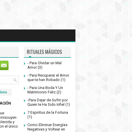
RITUALES MÁGICOS
- Para Olvidar un Mal
Amor
(3)
- Para Recuperar el Amor
que te han Robado
(1)
- Para Una Boda Y Un
Matrimonio Feliz
(2)
ives
-Para Dejar de Sufrir por
RACIÓN
Quien te Ha Sido Infiel
(1)
7 Espiritus de la Fortuna
que
(1)
inmiscuyen
blecida y
Como Eliminar Energías
on el único
Negativas y Voltear en