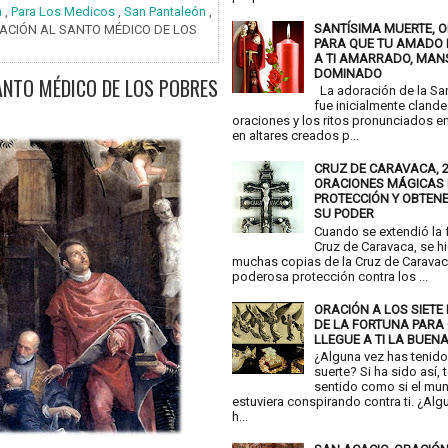
n
,
Para Los Medicos
,
San Pantaleón
,
SANTÍSIMA MUERTE, 
ACIÓN AL SANTO MÉDICO DE LOS
PARA QUE TU AMADO
A TI AMARRADO, MAN
DOMINADO
ANTO MÉDICO DE LOS POBRES
La adoración de la Sa
fue inicialmente clande
oraciones y los ritos pronunciados e
en altares creados p...
CRUZ DE CARAVACA, 
ORACIONES MÁGICAS
PROTECCIÓN Y OBTEN
SU PODER
Cuando se extendió la 
Cruz de Caravaca, se h
muchas copias de la Cruz de Carava
poderosa protección contra los ...
ORACIÓN A LOS SIETE 
DE LA FORTUNA PARA
LLEGUE A TI LA BUEN
¿Alguna vez has tenid
suerte? Si ha sido así, 
sentido como si el mu
estuviera conspirando contra ti. ¿Alg
h...