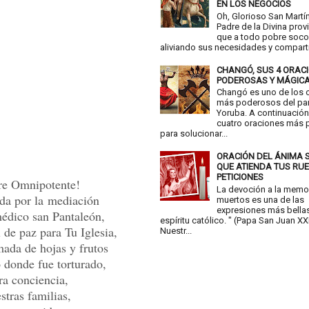
EN LOS NEGOCIOS
Oh, Glorioso San Martí
Padre de la Divina prov
que a todo pobre socor
aliviando sus necesidades y comparti
CHANGÓ, SUS 4 ORAC
PODEROSAS Y MÁGIC
Changó es uno de los 
más poderosos del pa
Yoruba. A continuación
cuatro oraciones más
para solucionar...
ORACIÓN DEL ÁNIMA 
QUE ATIENDA TUS RU
PETICIONES
re Omnipotente!
La devoción a la memor
da por la mediación
muertos es una de las
expresiones más bellas
édico san Pantaleón,
espíritu católico. " (Papa San Juan XXII
de paz para Tu Iglesia,
Nuestr...
mada de hojas y frutos
 donde fue torturado,
ra conciencia,
stras familias,