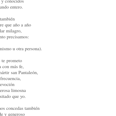
 y conocidos
undo entero.
 también
re que año a año
lar milagro,
anto precisamos:
 mismo u otra persona).
o te prometo
a con más fe,
mártir san Pantaleón,
 frecuencia,
devoción
nerosa limosna
sitado que yo.
nos concedas también
e y generoso