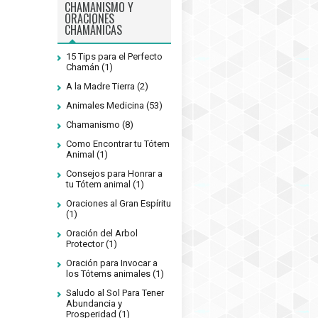
CHAMANISMO Y
ORACIONES
CHAMÁNICAS
15 Tips para el Perfecto
Chamán
(1)
A la Madre Tierra
(2)
Animales Medicina
(53)
Chamanismo
(8)
Como Encontrar tu Tótem
Animal
(1)
Consejos para Honrar a
tu Tótem animal
(1)
Oraciones al Gran Espíritu
(1)
Oración del Arbol
Protector
(1)
Oración para Invocar a
los Tótems animales
(1)
Saludo al Sol Para Tener
Abundancia y
Prosperidad
(1)