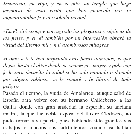
Jesucristo, mi Hijo, y en el mío, un templo que haga
memoria de esta visita que has merecido por tu
inquebrantable fe y acrisolada piedad.
«En él oiré siempre con agrado las plegarias y súplicas de
los fieles, y en él también por mi intercesión obrará la
virtud del Eterno mil y mil asombrosos milagros.
«Como a ti te han respetado esas fieras alimañas, el que
llegue hasta el altar donde se venere mi imagen y pida con
fe le será devuelta la salud si ha sido mordido o dañado
por alguna rabiosa, yo le sanaré y le libraré de todo
peligro.
Pasado el tiempo, la viuda de Amalarico, aunque salió de
España para volver con su hermano Childeberto a las
Galias donde con gran ansiedad la esperaba su anciana
madre, la que fue noble esposa del ilustre Clodoveo, no
pudo tornar a su patria, pues habiendo sido grandes sus
trabajos y muchos sus sufrimientos cuando ya habían
llegado hasta la vertiente de los Pirineos, entregó su alma